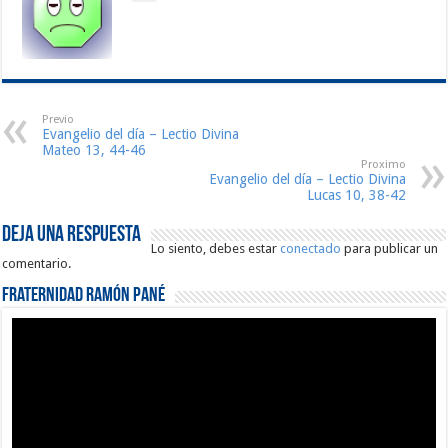
Previo
Evangelio del día – Lectio Divina
Mateo 13, 44-46
Proximo
Evangelio del día – Lectio Divina
Lucas 10, 38-42
Deja una respuesta
Lo siento, debes estar
conectado
para publicar un
comentario.
Fraternidad Ramón Pané
Reproductor
de
vídeo