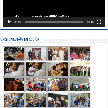
00:00
03:46
Cristonaut@s en Acción