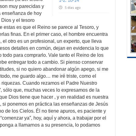
1-2. 10-14
, son muy parecidas y
5 días ago
a enseñanza de hoy
Dios y el tesoro
e estas es que el Reino se parece al Tesoro, y
las finas. En el primer caso, el hombre encuentra
 el otro es un profesional, un experto, que lleva
 esos detalles en común, dejan en evidencia lo que
 todo para comprarlo. Vale tanto el Reino de los
ebe entregar todo a cambio. Si pienso conservar
titudes, si no quiero abandonar algún apego, si me
 todo, me guardo algo… me iré triste, como el
s riquezas. Cuando rezamos el Padre Nuestro
, sólo que, muchas veces lo expresamos de la
que Dios tiene que hacer , y en realidad es nuestra
ud, si ponemos en práctica las enseñanzas de Jesús
 de los Cielos. Él no tiene apuros, es paciente y
comenzar ya”, hoy, aquí y ahora, a trabajar por el
sponga a llamarnos a su presencia, lo podamos