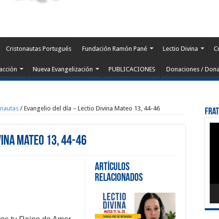
Cristonautas Portugués
Fundación Ramón Pané
Lectio Divina
C
acción
Nueva Evangelización
PUBLICACIONES
Donaciones / Dona
onautas
/
Evangelio del día – Lectio Divina Mateo 13, 44-46
Fra
Rep
de
vina Mateo 13, 44-46
víd
Artículos
Relacionados