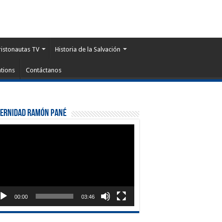
ristonautas TV
Historia de la Salvación
tions
Contáctanos
ternidad Ramón Pané
roductor
eo
00:00
03:46