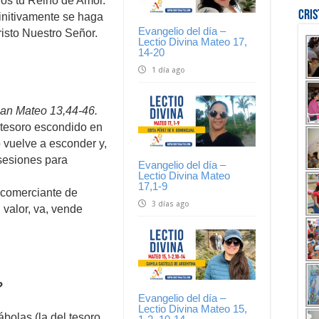
os tu Reino de Amor.
Cri
initivamente se haga
Evangelio del día –
risto Nuestro Señor.
Lectio Divina Mateo 17,
14-20
1 día ago
san Mateo 13,44-46.
n tesoro escondido en
 vuelve a esconder y,
osesiones para
Evangelio del día –
Lectio Divina Mateo
17,1-9
n comerciante de
3 días ago
 valor, va, vende
?
Evangelio del día –
Lectio Divina Mateo 15,
olas (la del tesoro