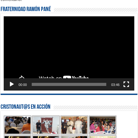
Fraternidad Ramón Pané
Reproductor
de
vídeo
00:00
03:46
Cristonaut@s en Acción