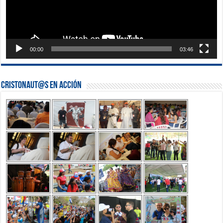
00:00
03:46
Cristonaut@s en Acción