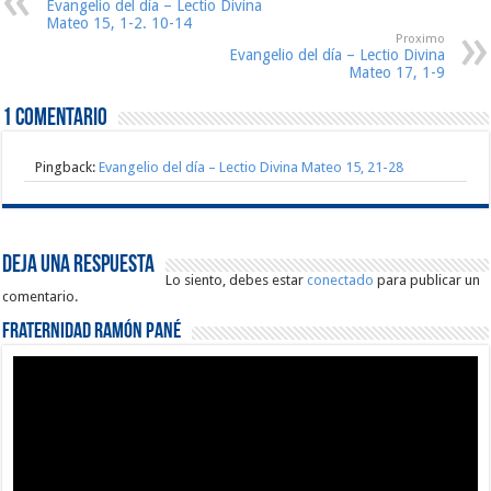
Evangelio del día – Lectio Divina
Mateo 15, 1-2. 10-14
Proximo
Evangelio del día – Lectio Divina
Mateo 17, 1-9
1 comentario
Pingback:
Evangelio del día – Lectio Divina Mateo 15, 21-28
Deja una respuesta
Lo siento, debes estar
conectado
para publicar un
comentario.
Fraternidad Ramón Pané
Reproductor
de
vídeo