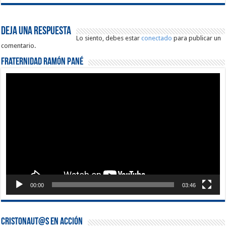
Deja una respuesta
Lo siento, debes estar
conectado
para publicar un
comentario.
Fraternidad Ramón Pané
Reproductor
de
vídeo
00:00
03:46
Cristonaut@s en Acción