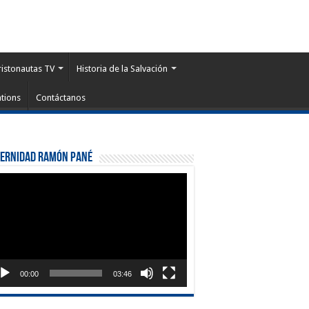
ristonautas TV
Historia de la Salvación
tions
Contáctanos
ternidad Ramón Pané
roductor
eo
00:00
03:46