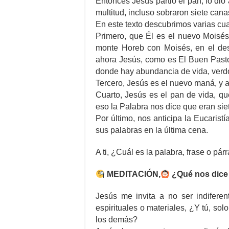
Entonces Jesús partió el pan, lo dio 
multitud, incluso sobraron siete cana
En este texto descubrimos varias cu
Primero, que Él es el nuevo Moisés
monte Horeb con Moisés, en el des
ahora Jesús, como es El Buen Pastor
donde hay abundancia de vida, verdo
Tercero, Jesús es el nuevo maná, y a
Cuarto, Jesús es el pan de vida, q
eso la Palabra nos dice que eran siet
Por último, nos anticipa la Eucaristí
sus palabras en la última cena.
A ti, ¿Cuál es la palabra, frase o pá
MEDITACIÓN,
¿Qué nos dice 
Jesús me invita a no ser indifere
espirituales o materiales, ¿Y tú, sol
los demás?