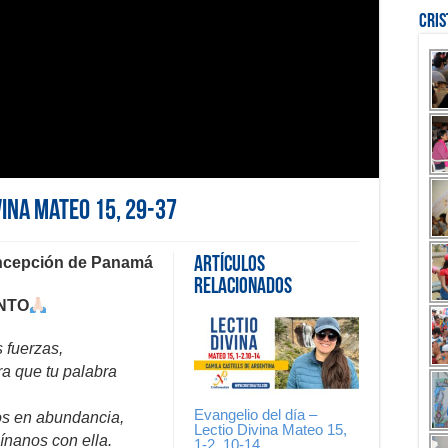
Cri
vina Mateo 15, 29-37
oncepción de Panamá
Artículos
Relacionados
ANTO
 fuerzas,
ra que tu palabra
Evangelio del día –
utos en abundancia,
Lectio Divina Mateo 15,
mínanos con ella.
1-2. 10-14