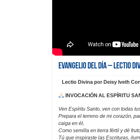
Evangelio del día – Lectio Di
Lectio Divina por Deisy Iveth C
INVOCACIÓN AL ESPÍRITU S
Ven Espíritu Santo, ven con todas tus
Prepara el terreno de mi corazón, pa
caiga en él,
Como semilla en tierra fértil y dé fr
Tú que inspiraste las Escrituras, ilu