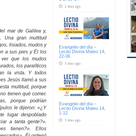
2 días ago
del mar de Galilea y,
. Una gran multitud
egos, lisiados, mudos y
Evangelio del día –
Lectio Divina Mateo 14,
n a sus pies y Él los
22-36
l ver que los mudos
3 días ago
rados, los paralíticos
n la vista. Y todos
nces Jesús llamó a sus
esta multitud, porque
 no tienen qué comer.
as, porque podrían
Evangelio del día –
ípulos le dijeron: «¿Y
Lectio Divina Mateo 14,
1-12
te lugar despoblado
5 días ago
iar a tanta gente?».
es tienen?». Ellos
pescados». Él ordenó