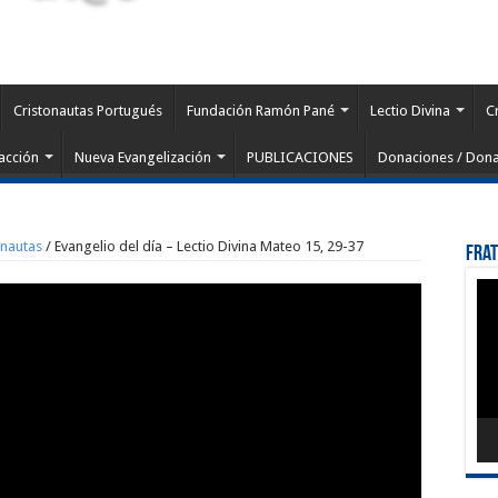
Cristonautas Portugués
Fundación Ramón Pané
Lectio Divina
C
acción
Nueva Evangelización
PUBLICACIONES
Donaciones / Dona
onautas
/
Evangelio del día – Lectio Divina Mateo 15, 29-37
Fra
Rep
de
víd