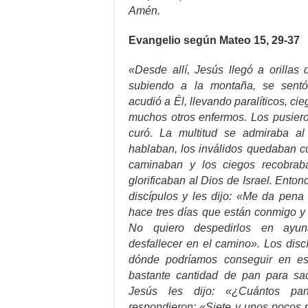
Amén.
Evangelio según Mateo 15, 29-37
«Desde allí, Jesús llegó a orillas 
subiendo a la montaña, se sentó
acudió a Él, llevando paralíticos, ci
muchos otros enfermos. Los pusiero
curó. La multitud se admiraba a
hablaban, los inválidos quedaban cu
caminaban y los ciegos recobraba
glorificaban al Dios de Israel. Ento
discípulos y les dijo: «Me da pena 
hace tres días que están conmigo y
No quiero despedirlos en ayun
desfallecer en el camino». Los disc
dónde podríamos conseguir en es
bastante cantidad de pan para sac
Jesús les dijo: «¿Cuántos pan
respondieron: «Siete y unos pocos 