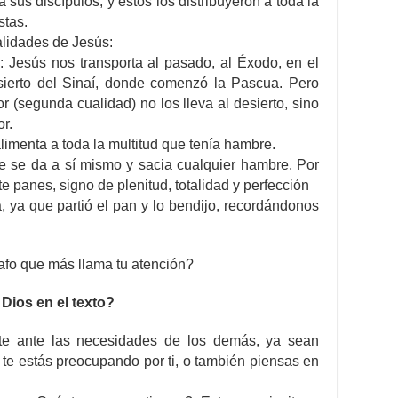
a sus discípulos, y estos los distribuyeron a toda la
stas.
alidades de Jesús:
: Jesús nos transporta al pasado, al Éxodo, en el
ierto del Sinaí, donde comenzó la Pascua. Pero
 (segunda cualidad) no los lleva al desierto, sino
r.
limenta a toda la multitud que tenía hambre.
ue se da a sí mismo y sacia cualquier hambre. Por
e panes, signo de plenitud, totalidad y perfección
a, ya que partió el pan y lo bendijo, recordándonos
rrafo que más llama tu atención?
Dios en el texto?
nte ante las necesidades de los demás, ya sean
o te estás preocupando por ti, o también piensas en