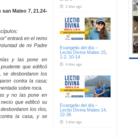
2 días ago
 san Mateo 7, 21.24-
scípulos:
r” entrará en el reino
 voluntad de mi Padre
Evangelio del día –
Lectio Divina Mateo 15,
1-2. 10-14
mías y las pone en
4 días ago
prudente que edificó
, se desbordaron los
garon contra la casa;
mentada sobre roca.
as y no las pone en
necio que edificó su
Evangelio del día –
 desbordaron los ríos,
Lectio Divina Mateo 14,
22-36
contra la casa, y se
5 días ago