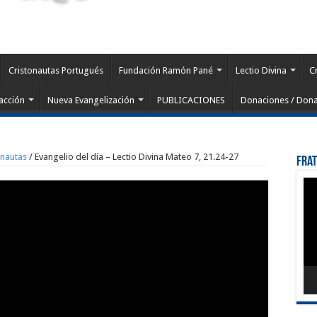
Cristonautas Portugués
Fundación Ramón Pané
Lectio Divina
C
acción
Nueva Evangelización
PUBLICACIONES
Donaciones / Dona
onautas
/
Evangelio del día – Lectio Divina Mateo 7, 21.24-27
Fra
Rep
de
víd