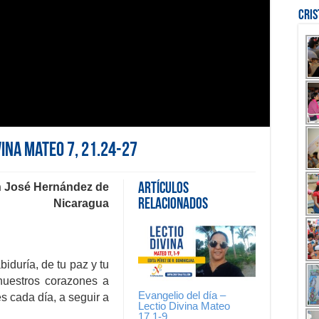
Cri
vina Mateo 7, 21.24-27
n José Hernández de
Artículos
Relacionados
Nicaragua
biduría, de tu paz y tu
nuestros corazones a
Evangelio del día –
es cada día, a seguir a
Lectio Divina Mateo
17,1-9