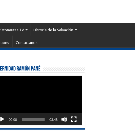
ristonautas TV
Historia de la Salvación
tions
Contáctanos
ternidad Ramón Pané
roductor
eo
00:00
03:46