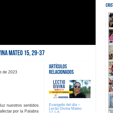
Cri
vina Mateo 15, 29-37
Artículos
Relacionados
re de 2023
Evangelio del día –
 luz nuestros sentidos
Lectio Divina Mateo
fectar por la Palabra
17,1-9