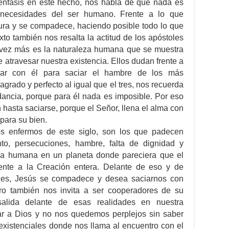
 énfasis en este hecho, nos habla de que nada es
s necesidades del ser humano. Frente a lo que
ura y se compadece, haciendo posible todo lo que
xto también nos resalta la actitud de los apóstoles
a vez más es la naturaleza humana que se muestra
de atravesar nuestra existencia. Ellos dudan frente a
rar con él para saciar el hambre de los más
grado y perfecto al igual que el tres, nos recuerda
ancia, porque para él nada es imposible. Por eso
 hasta saciarse, porque el Señor, llena el alma con
para su bien.
los enfermos de este siglo, son los que padecen
nto, persecuciones, hambre, falta de dignidad y
ria humana en un planeta donde pareciera que el
ente a la Creación entera. Delante de eso y de
ales, Jesús se compadece y desea saciarnos con
ro también nos invita a ser cooperadores de su
alida delante de esas realidades en nuestra
r a Dios y no nos quedemos perplejos sin saber
existenciales donde nos llama al encuentro con el