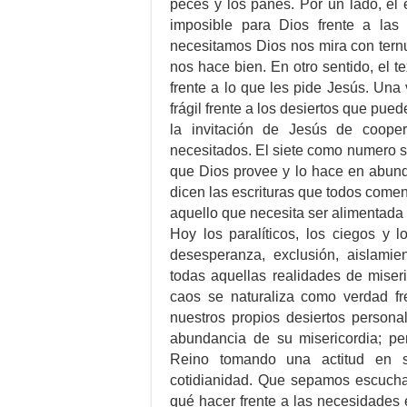
peces y los panes. Por un lado, el
imposible para Dios frente a la
necesitamos Dios nos mira con tern
nos hace bien. En otro sentido, el te
frente a lo que les pide Jesús. Un
frágil frente a los desiertos que pue
la invitación de Jesús de coope
necesitados. El siete como numero sa
que Dios provee y lo hace en abund
dicen las escrituras que todos comen
aquello que necesita ser alimentada 
Hoy los paralíticos, los ciegos y 
desesperanza, exclusión, aislamie
todas aquellas realidades de mise
caos se naturaliza como verdad fr
nuestros propios desiertos person
abundancia de su misericordia; pe
Reino tomando una actitud en s
cotidianidad. Que sepamos escucha
qué hacer frente a las necesidades 