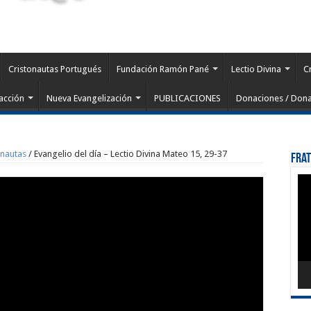
Cristonautas Portugués
Fundación Ramón Pané
Lectio Divina
C
acción
Nueva Evangelización
PUBLICACIONES
Donaciones / Dona
onautas
/
Evangelio del día – Lectio Divina Mateo 15, 29-37
Fra
Rep
de
víd