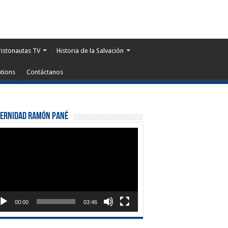
ristonautas TV
Historia de la Salvación
tions
Contáctanos
ternidad Ramón Pané
roductor
eo
00:00
03:46