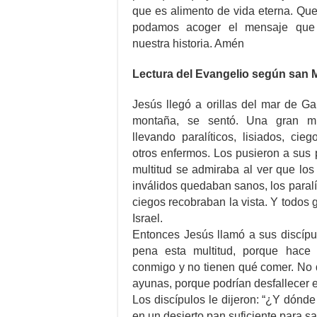
que es alimento de vida eterna. Que
podamos acoger el mensaje que 
nuestra historia. Amén
Lectura del Evangelio según san M
Jesús llegó a orillas del mar de Ga
montaña, se sentó. Una gran mu
llevando paralíticos, lisiados, ci
otros enfermos. Los pusieron a sus 
multitud se admiraba al ver que lo
inválidos quedaban sanos, los paral
ciegos recobraban la vista. Y todos g
Israel.
Entonces Jesús llamó a sus discípul
pena esta multitud, porque hace 
conmigo y no tienen qué comer. No 
ayunas, porque podrían desfallecer e
Los discípulos le dijeron: “¿Y dónd
en un desierto pan suficiente para sa