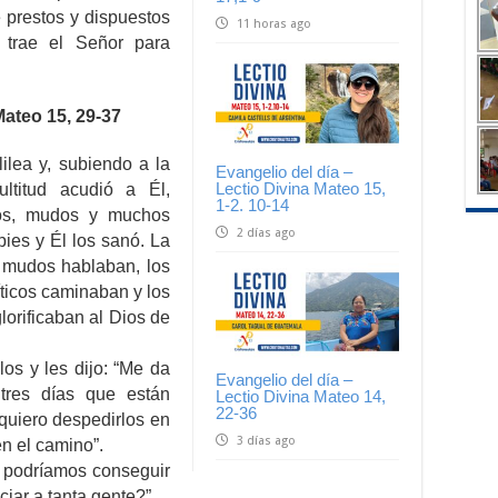
 prestos y dispuestos
11 horas ago
trae el Señor para
ateo 15, 29-37
lilea y, subiendo a la
Evangelio del día –
Lectio Divina Mateo 15,
ltitud acudió a Él,
1-2. 10-14
egos, mudos y muchos
2 días ago
pies y Él los sanó. La
s mudos hablaban, los
íticos caminaban y los
lorificaban al Dios de
os y les dijo: “Me da
Evangelio del día –
tres días que están
Lectio Divina Mateo 14,
22-36
quiero despedirlos en
3 días ago
n el camino”.
e podríamos conseguir
ciar a tanta gente?”