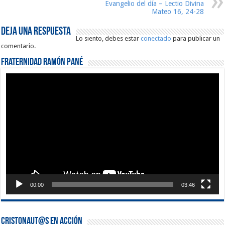
Evangelio del día – Lectio Divina
Mateo 16, 24-28
Deja una respuesta
Lo siento, debes estar
conectado
para publicar un
comentario.
Fraternidad Ramón Pané
Reproductor
de
vídeo
00:00
03:46
Cristonaut@s en Acción