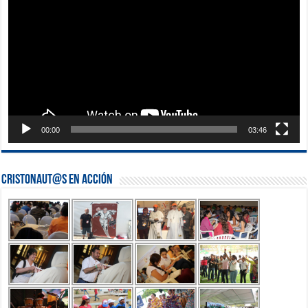
vídeo
00:00
03:46
Cristonaut@s en Acción