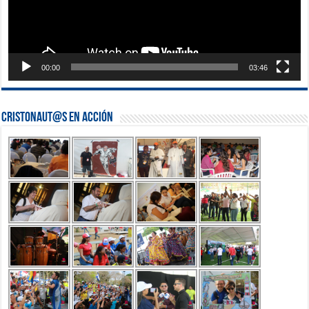
00:00
03:46
Cristonaut@s en Acción