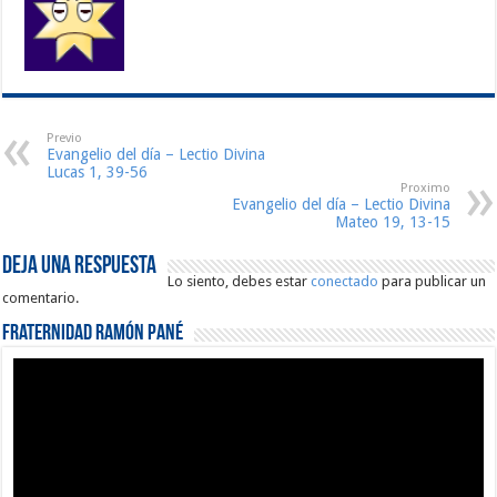
Previo
Evangelio del día – Lectio Divina
Lucas 1, 39-56
Proximo
Evangelio del día – Lectio Divina
Mateo 19, 13-15
Deja una respuesta
Lo siento, debes estar
conectado
para publicar un
comentario.
Fraternidad Ramón Pané
Reproductor
de
vídeo