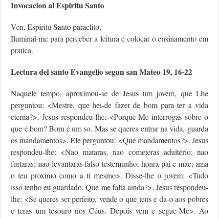
Invocacion al Espiritu Santo
Ven, Espiritu Santo paraclito,
Iluminai-me para perceber a leitura e colocar o ensinamento em
pratica.
Lectura del santo Evangelio segun san Mateo 19, 16-22
Naquele tempo, aproximou-se de Jesus um jovem, que Lhe
perguntou: <Mestre, que hei-de fazer de bom para ter a vida
eterna?>. Jesus respondeu-lhe: <Porque Me interrogas sobre o
que é bom? Bom é um so. Mas se queres entrar na vida, guarda
os mandamentos>. Ele perguntou: <Que mandamentos?>. Jesus
respondeu-lhe: <Nao mataras, nao cometeras adultério; nao
furtaras; nao levantaras falso testemunho; honra pai e mae; ama
o teu proximo como a ti mesmo>. Disse-lhe o jovem: <Tudo
isso tenho eu guardado. Que me falta ainda?>. Jesus respondeu-
lhe: <Se queres ser perfeito, vende o que tens e da-o aos pobres
e teras um tesouro nos Céus. Depois vem e segue-Me>. Ao