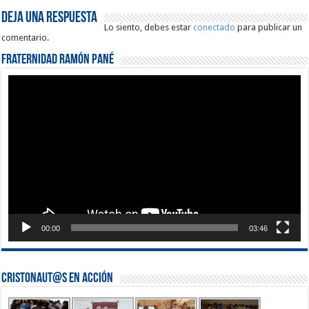
Deja una respuesta
Lo siento, debes estar
conectado
para publicar un
comentario.
Fraternidad Ramón Pané
Reproductor
de
vídeo
00:00
03:46
Cristonaut@s en Acción