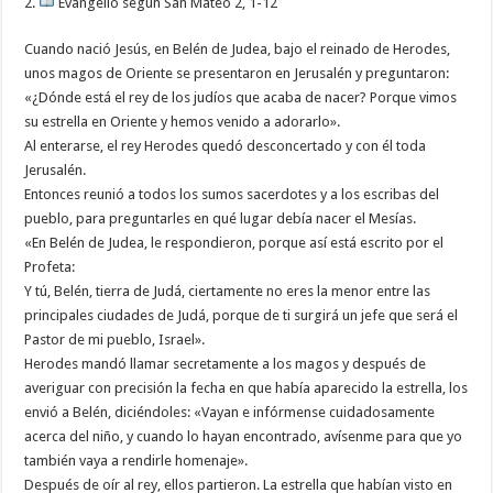
2.
Evangelio según San Mateo 2, 1-12
Cuando nació Jesús, en Belén de Judea, bajo el reinado de Herodes,
unos magos de Oriente se presentaron en Jerusalén y preguntaron:
«¿Dónde está el rey de los judíos que acaba de nacer? Porque vimos
su estrella en Oriente y hemos venido a adorarlo».
Al enterarse, el rey Herodes quedó desconcertado y con él toda
Jerusalén.
Entonces reunió a todos los sumos sacerdotes y a los escribas del
pueblo, para preguntarles en qué lugar debía nacer el Mesías.
«En Belén de Judea, le respondieron, porque así está escrito por el
Profeta:
Y tú, Belén, tierra de Judá, ciertamente no eres la menor entre las
principales ciudades de Judá, porque de ti surgirá un jefe que será el
Pastor de mi pueblo, Israel».
Herodes mandó llamar secretamente a los magos y después de
averiguar con precisión la fecha en que había aparecido la estrella, los
envió a Belén, diciéndoles: «Vayan e infórmense cuidadosamente
acerca del niño, y cuando lo hayan encontrado, avísenme para que yo
también vaya a rendirle homenaje».
Después de oír al rey, ellos partieron. La estrella que habían visto en