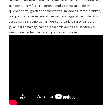
pequeño, desde lo más humilde, siendo el hijo del Todopoderoso,
que por Amor y fe en nosotros cumpliste la voluntad del Padre,
quiero decirte, gracias por mostrarte al mundo así como lo hiciste,
porque nos has enseñado el camino para llegar al Reino de Dios,
ayúdame a ser como tu, humilde, con alegría para servir, para
guiar, para amar; ayúdame a poner mis dones a tu servicio y al
servicio de mis hermanos porque creo en ti mi Señor.