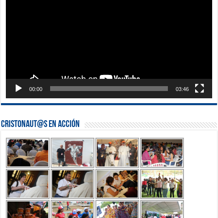
00:00
03:46
Cristonaut@s en Acción