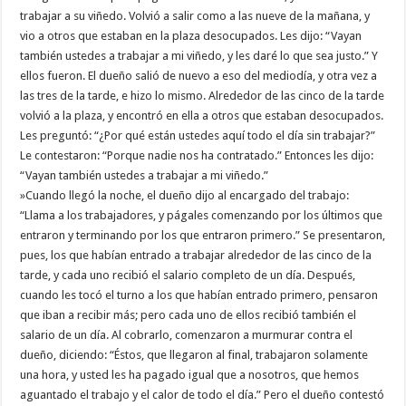
trabajar a su viñedo. Volvió a salir como a las nueve de la mañana, y
vio a otros que estaban en la plaza desocupados. Les dijo: “Vayan
también ustedes a trabajar a mi viñedo, y les daré lo que sea justo.” Y
ellos fueron. El dueño salió de nuevo a eso del mediodía, y otra vez a
las tres de la tarde, e hizo lo mismo. Alrededor de las cinco de la tarde
volvió a la plaza, y encontró en ella a otros que estaban desocupados.
Les preguntó: “¿Por qué están ustedes aquí todo el día sin trabajar?”
Le contestaron: “Porque nadie nos ha contratado.” Entonces les dijo:
“Vayan también ustedes a trabajar a mi viñedo.”
»Cuando llegó la noche, el dueño dijo al encargado del trabajo:
“Llama a los trabajadores, y págales comenzando por los últimos que
entraron y terminando por los que entraron primero.” Se presentaron,
pues, los que habían entrado a trabajar alrededor de las cinco de la
tarde, y cada uno recibió el salario completo de un día. Después,
cuando les tocó el turno a los que habían entrado primero, pensaron
que iban a recibir más; pero cada uno de ellos recibió también el
salario de un día. Al cobrarlo, comenzaron a murmurar contra el
dueño, diciendo: “Éstos, que llegaron al final, trabajaron solamente
una hora, y usted les ha pagado igual que a nosotros, que hemos
aguantado el trabajo y el calor de todo el día.” Pero el dueño contestó