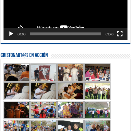
00:00
03:46
Cristonaut@s en Acción