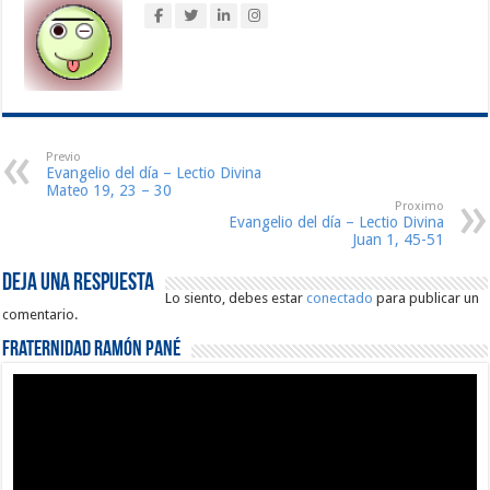
Previo
Evangelio del día – Lectio Divina
Mateo 19, 23 – 30
Proximo
Evangelio del día – Lectio Divina
Juan 1, 45-51
Deja una respuesta
Lo siento, debes estar
conectado
para publicar un
comentario.
Fraternidad Ramón Pané
Reproductor
de
vídeo