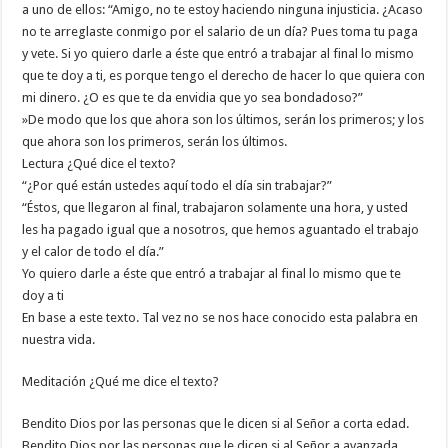
a uno de ellos: “Amigo, no te estoy haciendo ninguna injusticia. ¿Acaso
no te arreglaste conmigo por el salario de un día? Pues toma tu paga
y vete. Si yo quiero darle a éste que entró a trabajar al final lo mismo
que te doy a ti, es porque tengo el derecho de hacer lo que quiera con
mi dinero. ¿O es que te da envidia que yo sea bondadoso?”
»De modo que los que ahora son los últimos, serán los primeros; y los
que ahora son los primeros, serán los últimos.
Lectura ¿Qué dice el texto?
“¿Por qué están ustedes aquí todo el día sin trabajar?”
“Éstos, que llegaron al final, trabajaron solamente una hora, y usted
les ha pagado igual que a nosotros, que hemos aguantado el trabajo
y el calor de todo el día.”
Yo quiero darle a éste que entró a trabajar al final lo mismo que te
doy a ti
En base a este texto. Tal vez no se nos hace conocido esta palabra en
nuestra vida.
Meditación ¿Qué me dice el texto?
Bendito Dios por las personas que le dicen si al Señor a corta edad.
Bendito Dios por las personas que le dicen si al Señor a avanzada