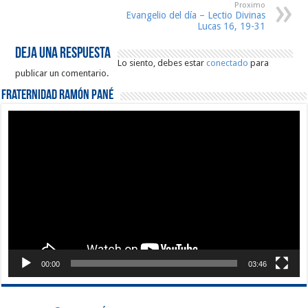
Proximo
Evangelio del día – Lectio Divinas
Lucas 16, 19-31
Deja una respuesta
Lo siento, debes estar
conectado
para
publicar un comentario.
Fraternidad Ramón Pané
Reproductor
de
vídeo
00:00
03:46