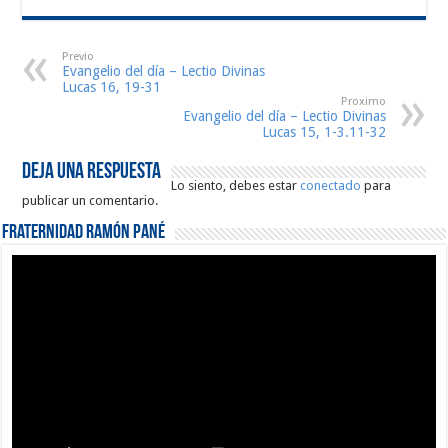
Previo
Evangelio del día – Lectio Divinas
Lucas 16, 19-31
Proximo
Evangelio del día – Lectio Divinas
Lucas 15, 1-3.11-32
Deja una respuesta
Lo siento, debes estar
conectado
para
publicar un comentario.
Fraternidad Ramón Pané
Reproductor
de
vídeo