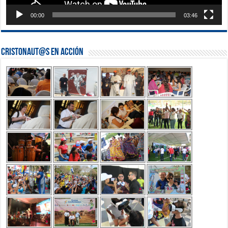
00:00
03:46
Cristonaut@s en Acción