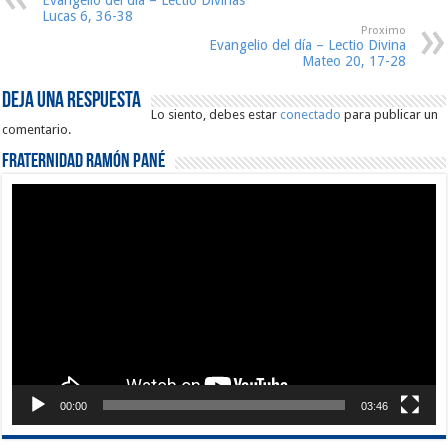
Lucas 6, 36-38
Proximo
Evangelio del día – Lectio Divina
Mateo 20, 17-28
Deja una respuesta
Lo siento, debes estar
conectado
para publicar un
comentario.
Fraternidad Ramón Pané
Reproductor
de
vídeo
00:00
03:46