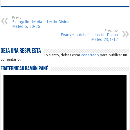
Previo
Evangelio del día – Lectio Divina
Mateo 5, 20-26
Proximo
Evangelio del día – Lectio Divina
Mateo 23,1-12
Deja una respuesta
Lo siento, debes estar
conectado
para publicar un
comentario.
Fraternidad Ramón Pané
Reproductor
de
vídeo