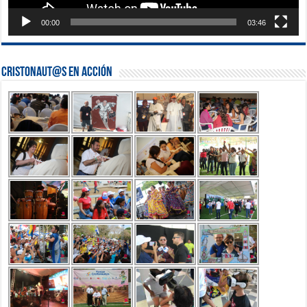
00:00
03:46
Cristonaut@s en Acción