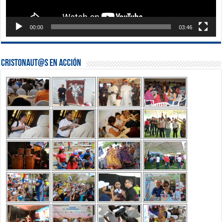
00:00
03:46
Cristonaut@s en Acción