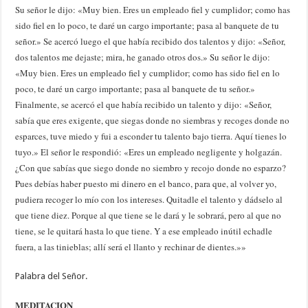
Su señor le dijo: «Muy bien. Eres un empleado fiel y cumplidor; como has
sido fiel en lo poco, te daré un cargo importante; pasa al banquete de tu
señor.» Se acercó luego el que había recibido dos talentos y dijo: «Señor,
dos talentos me dejaste; mira, he ganado otros dos.» Su señor le dijo:
«Muy bien. Eres un empleado fiel y cumplidor; como has sido fiel en lo
poco, te daré un cargo importante; pasa al banquete de tu señor.»
Finalmente, se acercó el que había recibido un talento y dijo: «Señor,
sabía que eres exigente, que siegas donde no siembras y recoges donde no
esparces, tuve miedo y fui a esconder tu talento bajo tierra. Aquí tienes lo
tuyo.» El señor le respondió: «Eres un empleado negligente y holgazán.
¿Con que sabías que siego donde no siembro y recojo donde no esparzo?
Pues debías haber puesto mi dinero en el banco, para que, al volver yo,
pudiera recoger lo mío con los intereses. Quitadle el talento y dádselo al
que tiene diez. Porque al que tiene se le dará y le sobrará, pero al que no
tiene, se le quitará hasta lo que tiene. Y a ese empleado inútil echadle
fuera, a las tinieblas; allí será el llanto y rechinar de dientes.»»
Palabra del Señor.
MEDITACION