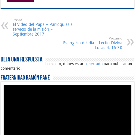
Previo
El Video del Papa – Parroquias al
servicio de la misión –
Septiembre 2017
Proximo
Evangelio del día – Lectio Divina
Lucas 4, 16-30
Deja una respuesta
Lo siento, debes estar
conectado
para publicar un
comentario.
Fraternidad Ramón Pané
Reproductor
de
vídeo