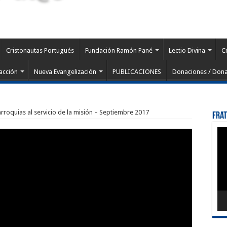
Cristonautas Portugués
Fundación Ramón Pané
Lectio Divina
C
acción
Nueva Evangelización
PUBLICACIONES
Donaciones / Dona
arroquias al servicio de la misión – Septiembre 2017
Fra
Rep
de
víd