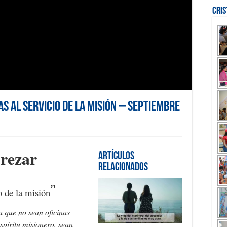
Cri
as al servicio de la misión – Septiembre
 rezar
Artículos
Relacionados
”
o de la misión
 que no sean oficinas
spíritu misionero, sean