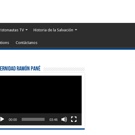
ristonautas TV
Historia de la Salvación
tions
Contáctanos
ternidad Ramón Pané
roductor
eo
00:00
03:46