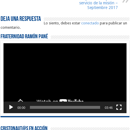
servicio de la misión –
Septiembre 2017
Deja una respuesta
Lo siento, debes estar
conectado
para publicar un
comentario.
Fraternidad Ramón Pané
Reproductor
de
vídeo
00:00
03:46
Cristonaut@s en Acción