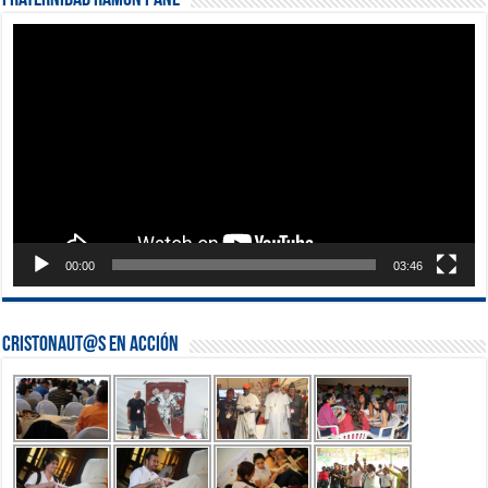
Reproductor
de
vídeo
00:00
03:46
Cristonaut@s en Acción