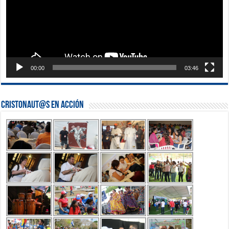
00:00
03:46
Cristonaut@s en Acción