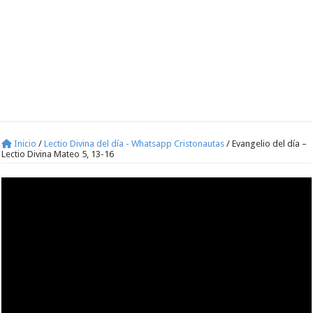
Inicio
/
Lectio Divina del día - Whatsapp Cristonautas
/
Evangelio del día –
Lectio Divina Mateo 5, 13-16