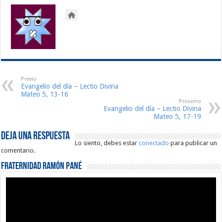
Previo
Evangelio del día – Lectio Divina
Mateo 5, 13-16
Proximo
Evangelio del día – Lectio Divina
Mateo 5, 17-19
Deja una respuesta
Lo siento, debes estar
conectado
para publicar un
comentario.
Fraternidad Ramón Pané
Reproductor
de
vídeo