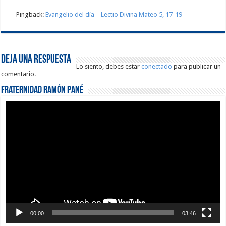
Pingback:
Evangelio del día – Lectio Divina Mateo 5, 17-19
Deja una respuesta
Lo siento, debes estar
conectado
para publicar un
comentario.
Fraternidad Ramón Pané
Reproductor
de
vídeo
00:00
03:46