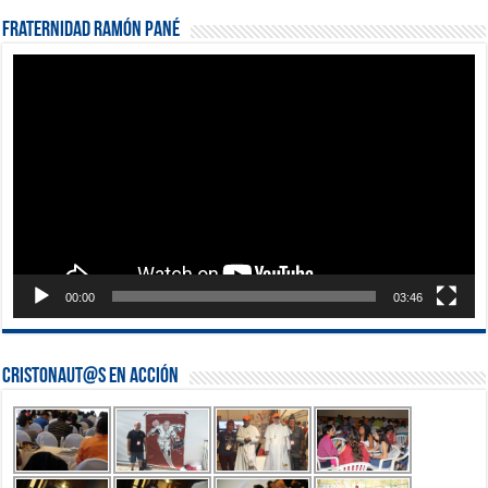
Fraternidad Ramón Pané
Reproductor
de
vídeo
00:00
03:46
Cristonaut@s en Acción