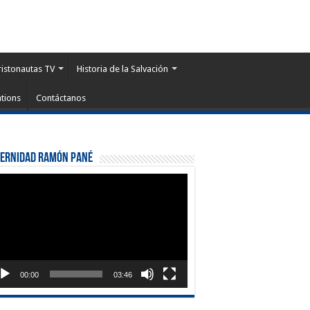
ristonautas TV
Historia de la Salvación
tions
Contáctanos
ternidad Ramón Pané
roductor
eo
00:00
03:46