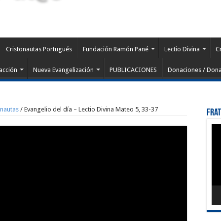
Cristonautas Portugués
Fundación Ramón Pané
Lectio Divina
C
acción
Nueva Evangelización
PUBLICACIONES
Donaciones / Dona
onautas
/
Evangelio del día – Lectio Divina Mateo 5, 33-37
Fra
Rep
de
víd