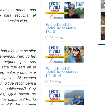
omentos donde nos
 para escuchar el
 en nuestra vida.
Evangelio del día –
Lectio Divina Mateo
17,1-9
3 horas ago
8
 han oído que se dijo:
 enemigo. Pero yo les
 rueguen por sus
 Padre que está en el
Evangelio del día –
Lectio Divina Mateo 15,
sobre malos y buenos y
1-2. 10-14
 injustos. Si ustedes
2 días ago
an, ¿qué recompensa
s publicanos? Y si
nos, ¿qué hacen de
 los paganos? Por lo
cto el Padre que está