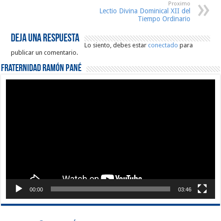
Proximo
Lectio Divina Dominical XII del
Tiempo Ordinario
Deja una respuesta
Lo siento, debes estar
conectado
para
publicar un comentario.
Fraternidad Ramón Pané
Reproductor
de
vídeo
00:00
03:46