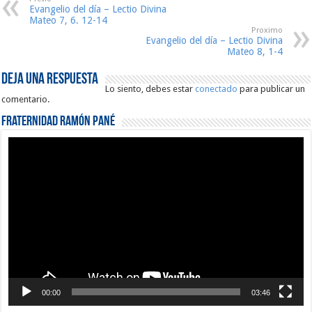
Evangelio del día – Lectio Divina
Mateo 7, 6. 12-14
Proximo
Evangelio del día – Lectio Divina
Mateo 8, 1-4
Deja una respuesta
Lo siento, debes estar
conectado
para publicar un
comentario.
Fraternidad Ramón Pané
Reproductor
de
vídeo
00:00
03:46