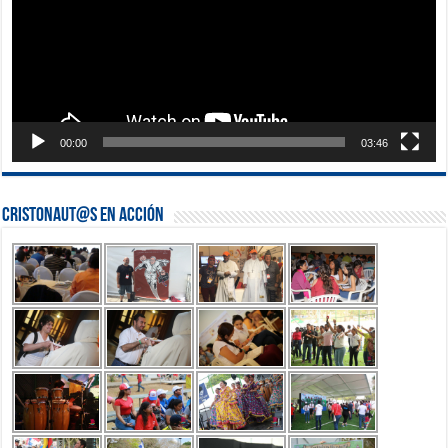
00:00
03:46
Cristonaut@s en Acción