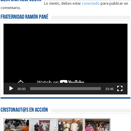
Lo siento, debes estar
conectado
para publicar un
comentario.
Fraternidad Ramón Pané
Reproductor
de
vídeo
00:00
03:46
Cristonaut@s en Acción