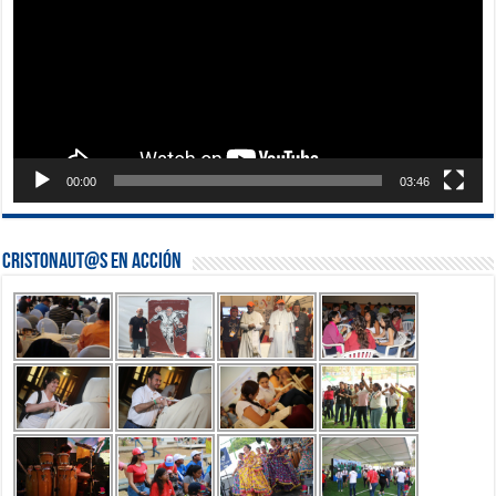
00:00
03:46
Cristonaut@s en Acción