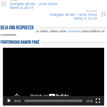
Previo
Evangelio del día – Lectio Divina
Mateo 8, 28-34
Proximo
Evangelio del día – Lectio Divina
Mateo 9, 32-38
Deja una respuesta
Lo siento, debes estar
conectado
para publicar un
comentario.
Fraternidad Ramón Pané
Reproductor
de
vídeo
00:00
03:46