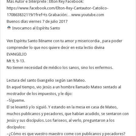
Más Autor e Intérprete : Elton Rey Facebook:
https://www.facebook.com/Elton-Rey-Cantautor-Catolico-
170863832119/?fref=ts Grabación:…www.youtube.com
Buenos días viernes 7 de julio 2017
Invocamos al Espíritu Santo
Ven Espíritu Santo lléname con tu amor y misericordia , para poder
comprender lo que nos quiere decir en esta lectio divina
EVANGELIO
Mt 9, 9-13.
No tienen necesidad de médico los sanos, sino los enfermos.
Lectura del santo Evangelio según san Mateo.
En aquel tiempo, vio Jesús a un hombre llamado Mateo sentado al
mostrador de los impuestos, y le dijo:
–Sígueme.
El se levantó y lo siguió. Y estando en la mesa en casa de Mateo,
muchos publicanos y pecadores, que habían acudido, se sentaron con
Jesús y sus discípulos. Los fariseos, al verlo, preguntaron a los
discípulos:
–¿Cómo es que vuestro maestro come con publicanos y pecadores?