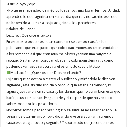
Jesús lo oyó y dijo:
–No tienen necesidad de médico los sanos, sino los enfermos. Andad,
aprended lo que significa «misericordia quiero y no sacrificios»: que
no he venido a llamar a los justos, sino a los pecadores.
Palabra del Señor.
Lectura. ¿Que dice el texto ?
En este texto podemos notar como en ese tiempo existían los
publicanos que eran judios que cobraban impuestos estos ayudaban
a los romanos así que eran muy mal vistos y tenían una muy mala
reputación , también porque robaban y cobraban demás , y cómo
podemos ver jesus se acerca a ellos en este caso a Mateo ,
Meditación, ¿Qué nos dice Dios en el texto?
Es jesus que se acerca a mateo el publicano y mirándolo le dice ven
sígueme , este sin dudarlo dejó todo lo que estaba haciendo y lo
siguió , jesus entra en su casa , y los demás que no veían bien esto que
hacía jesus comienzan. Preguntarle y el responde que ha vendido
sobre todo por los pescadores
Nosotros somos pecadores ninguno se salva se no tener pecado , el
señor nos está mirando hoy y diciendo oye tú sígueme , ¿seremos
capaces de dejar todo y seguirlo? Y sobre todo de ¿reconocernos