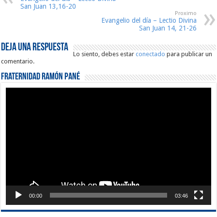
San Juan 13,16-20
Proximo
Evangelio del día – Lectio Divina
San Juan 14, 21-26
Deja una respuesta
Lo siento, debes estar
conectado
para publicar un
comentario.
Fraternidad Ramón Pané
Reproductor
de
vídeo
00:00
03:46