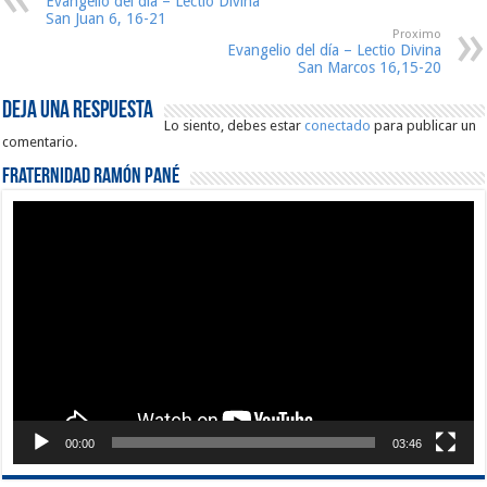
Evangelio del día – Lectio Divina
San Juan 6, 16-21
Proximo
Evangelio del día – Lectio Divina
San Marcos 16,15-20
Deja una respuesta
Lo siento, debes estar
conectado
para publicar un
comentario.
Fraternidad Ramón Pané
Reproductor
de
vídeo
00:00
03:46