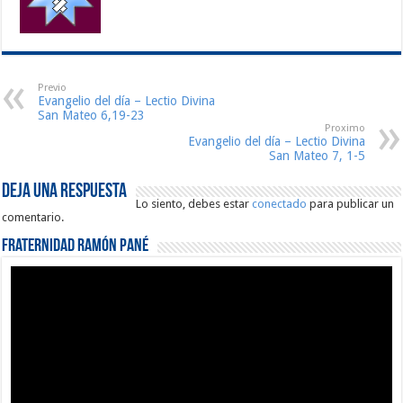
Previo
Evangelio del día – Lectio Divina
San Mateo 6,19-23
Proximo
Evangelio del día – Lectio Divina
San Mateo 7, 1-5
Deja una respuesta
Lo siento, debes estar
conectado
para publicar un
comentario.
Fraternidad Ramón Pané
Reproductor
de
vídeo