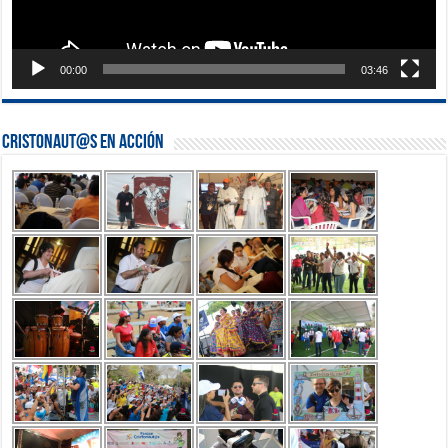
00:00
03:46
Cristonaut@s en Acción