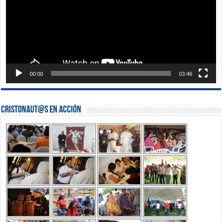
00:00
03:46
Cristonaut@s en Acción