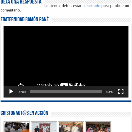
Deja una respuesta
Lo siento, debes estar
conectado
para publicar un
comentario.
Fraternidad Ramón Pané
Reproductor
de
vídeo
00:00
03:46
Cristonaut@s en Acción