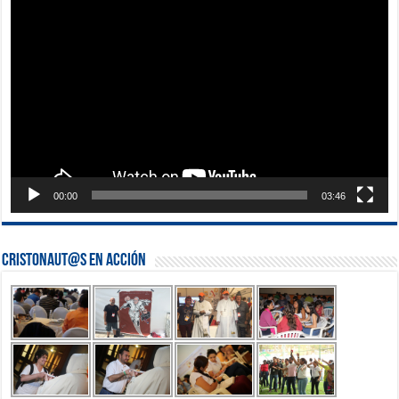
Reproductor
de
vídeo
00:00
03:46
Cristonaut@s en Acción