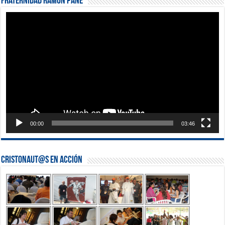
Fraternidad Ramón Pané
Reproductor
de
vídeo
00:00
03:46
Cristonaut@s en Acción