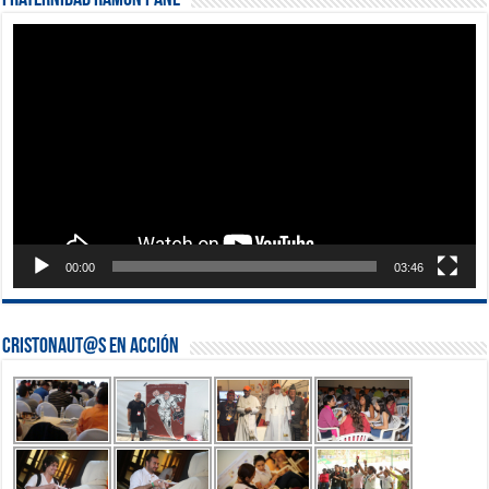
Fraternidad Ramón Pané
Reproductor
de
vídeo
00:00
03:46
Cristonaut@s en Acción