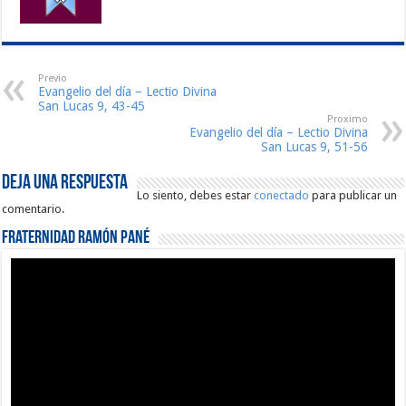
Previo
Evangelio del día – Lectio Divina
San Lucas 9, 43-45
Proximo
Evangelio del día – Lectio Divina
San Lucas 9, 51-56
Deja una respuesta
Lo siento, debes estar
conectado
para publicar un
comentario.
Fraternidad Ramón Pané
Reproductor
de
vídeo