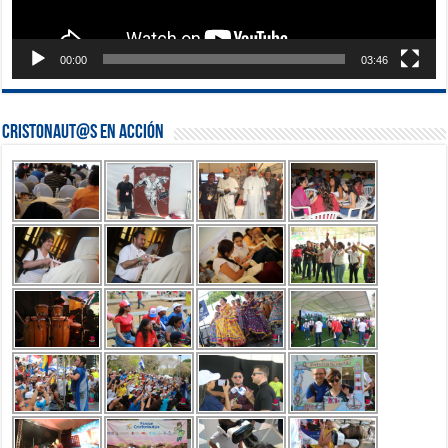
00:00
03:46
Cristonaut@s en Acción