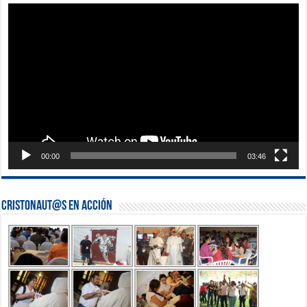
Reproductor
de
vídeo
00:00
03:46
Cristonaut@s en Acción