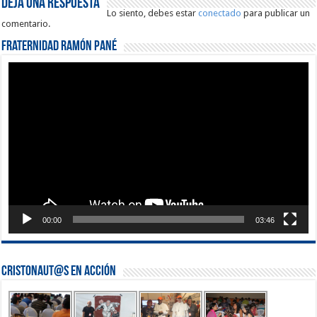
Deja una respuesta
Lo siento, debes estar
conectado
para publicar un
comentario.
Fraternidad Ramón Pané
Reproductor
de
vídeo
00:00
03:46
Cristonaut@s en Acción