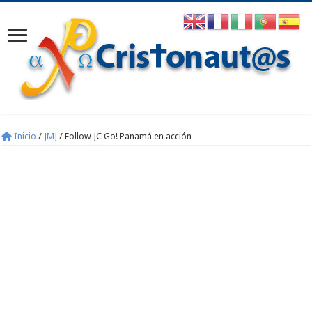
Inicio
/
JMJ
/
Follow JC Go! Panamá en acción