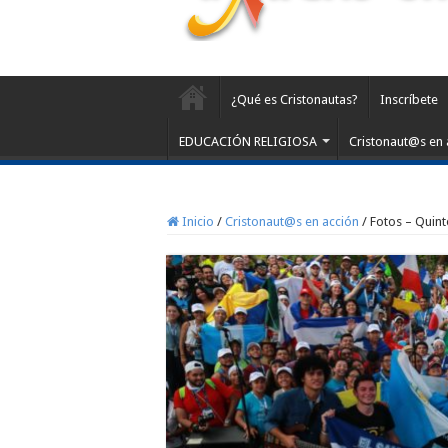
¿Qué es Cristonautas?
Inscríbete
EDUCACIÓN RELIGIOSA
Cristonaut@s en 
Inicio
/
Cristonaut@s en acción
/
Fotos – Quin