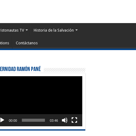
ristonautas TV
Historia de la Salvación
tions
Contáctanos
ternidad Ramón Pané
roductor
eo
00:00
03:46