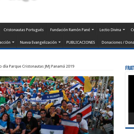
Cristonautas Portugués
Fundación Ramón Pané
Lectio Divina
C
acción
Nueva Evangelización
PUBLICACIONES
Donaciones / Dona
to día Parque Cristonautas JMJ Panamá 2019
Fra
Rep
de
víd