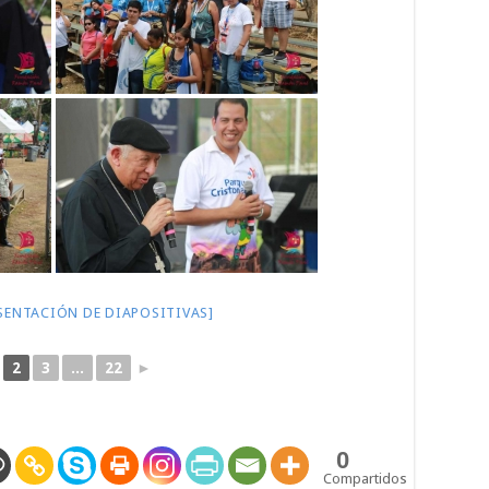
SENTACIÓN DE DIAPOSITIVAS]
2
3
...
22
►
0
Compartidos