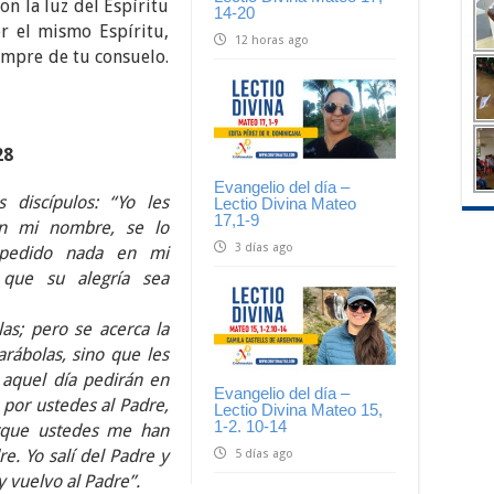
con la luz del Espíritu
14-20
r el mismo Espíritu,
12 horas ago
empre de tu consuelo.
28
Evangelio del día –
 discípulos: “Yo les
Lectio Divina Mateo
17,1-9
en mi nombre, se lo
3 días ago
 pedido nada en mi
 que su alegría sea
as; pero se acerca la
rábolas, sino que les
 aquel día pedirán en
Evangelio del día –
 por ustedes al Padre,
Lectio Divina Mateo 15,
1-2. 10-14
rque ustedes me han
e. Yo salí del Padre y
5 días ago
 vuelvo al Padre’’.