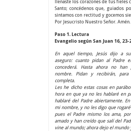
llenaste los corazones de tus fieles 
Santo; concédenos que, guiados po
sintamos con rectitud y gocemos si
Por Jesucristo Nuestro Señor. Amén.
Paso 1. Lectura
Evangelio según San Juan 16, 23-
En aquel tiempo, Jesús dijo a sus
aseguro: cuanto pidan al Padre 
concederá. Hasta ahora no han
nombre. Pidan y recibirán, para
completa.
Les he dicho estas cosas en parábol
hora en que ya no les hablaré en pa
hablaré del Padre abiertamente. En
mi nombre, y no les digo que rogaré
pues el Padre mismo los ama, po
amado y han creído que salí del Padr
vine al mundo; ahora dejo el mundo y