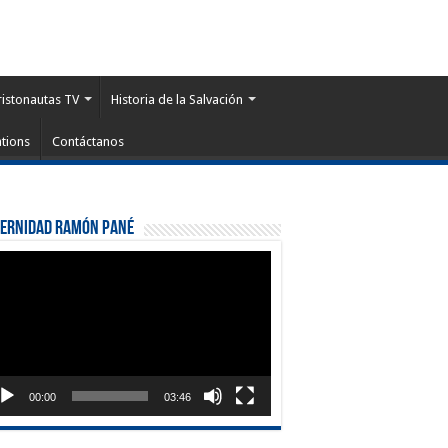
ristonautas TV
Historia de la Salvación
tions
Contáctanos
ternidad Ramón Pané
roductor
eo
00:00
03:46