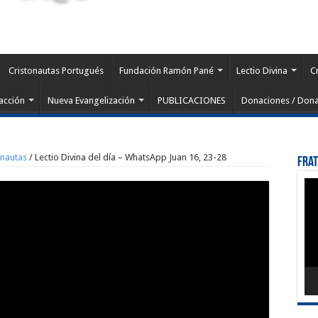
Cristonautas Portugués
Fundación Ramón Pané
Lectio Divina
C
acción
Nueva Evangelización
PUBLICACIONES
Donaciones / Dona
onautas
/
Lectio Divina del día – WhatsApp Juan 16, 23-28
Fra
Rep
de
víd