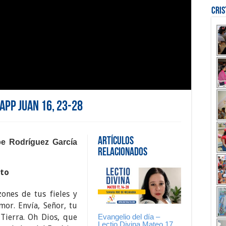
Cri
sApp Juan 16, 23-28
Artículos
pe Rodríguez García
Relacionados
nto
zones de tus fieles y
mor. Envía, Señor, tu
Evangelio del día –
 Tierra. Oh Dios, que
Lectio Divina Mateo 17,