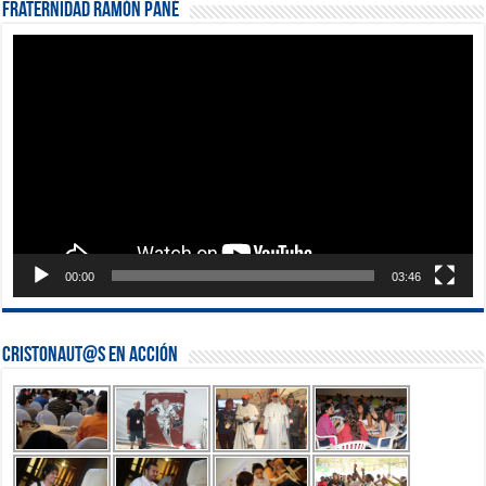
Fraternidad Ramón Pané
Reproductor
de
vídeo
00:00
03:46
Cristonaut@s en Acción