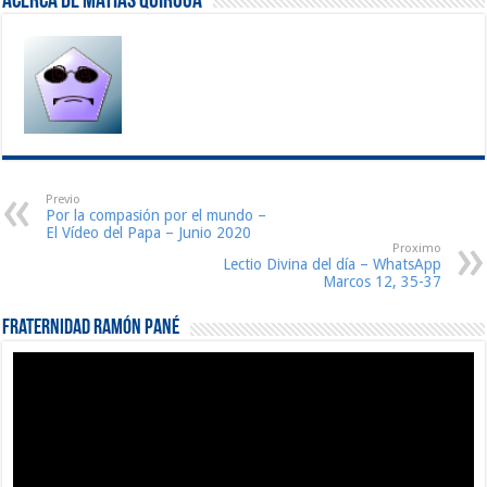
Acerca de Matias Quiroga
Previo
Por la compasión por el mundo –
El Vídeo del Papa – Junio 2020
Proximo
Lectio Divina del día – WhatsApp
Marcos 12, 35-37
Fraternidad Ramón Pané
Reproductor
de
vídeo