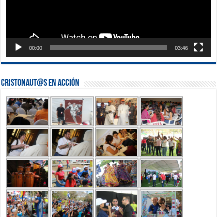
00:00
03:46
Cristonaut@s en Acción