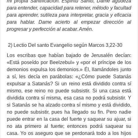
mi propia Santificación. Espíritu Santo, Dame agudeza
para entender, capacidad para retener, método y facultad
para aprender, sutileza para interpretar, gracia y eficacia
para hablar. Dame acierto al empezar dirección al
progresar y perfección al acabar. Amén.
2) Lectio Del santo Evangelio según Marcos 3,22-30
Los escribas que habían bajado de Jerusalén decían:
«Está poseído por Beelzebul» y «por el príncipe de los
demonios expulsa los demonios.» Él, llamándoles junto
a sí, les decía en parábolas: «¿Cómo puede Satanás
expulsar a Satanás? Si un reino está dividido contra sí
mismo, ese reino no puede subsistir. Si una casa está
dividida contra sí misma, esa casa no podrá subsistir. Y
si Satanás se ha alzado contra sí mismo y está dividido,
no puede subsistir, pues ha llegado su fin. Pero nadie
puede entrar en la casa del fuerte y saquear su ajuar, si
no ata primero al fuerte; entonces podrá saquear su
casa. Yo os aseguro que se perdonará todo a los hijos