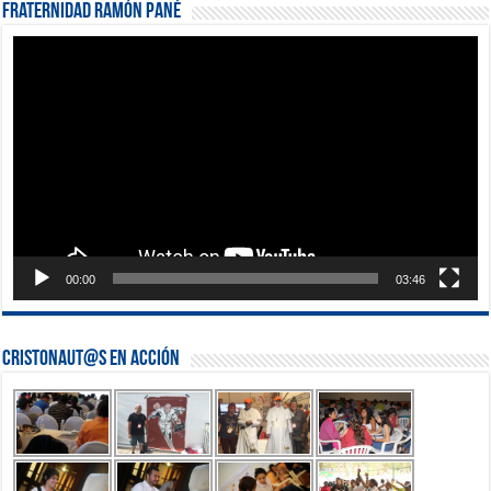
Fraternidad Ramón Pané
Reproductor
de
vídeo
00:00
03:46
Cristonaut@s en Acción