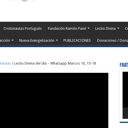
Cristonautas Portugués
Fundación Ramón Pané
Lectio Divina
C
acción
Nueva Evangelización
PUBLICACIONES
Donaciones / Dona
onautas
/
Lectio Divina del día – Whatsapp Marcos 16, 15-18
Fra
Rep
de
víd