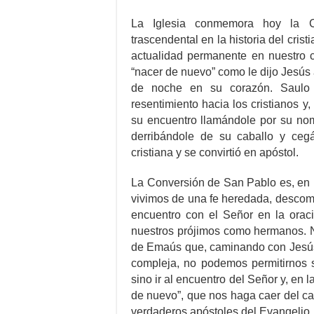
La Iglesia conmemora hoy la C
trascendental en la historia del cris
actualidad permanente en nuestro c
“nacer de nuevo” como le dijo Jesú
de noche en su corazón. Saulo 
resentimiento hacia los cristianos y,
su encuentro llamándole por su no
derribándole de su caballo y ceg
cristiana y se convirtió en apóstol.
La Conversión de San Pablo es, en 
vivimos de una fe heredada, desco
encuentro con el Señor en la oraci
nuestros prójimos como hermanos. 
de Emaús que, caminando con Jesús,
compleja, no podemos permitirnos s
sino ir al encuentro del Señor y, en 
de nuevo”, que nos haga caer del ca
verdaderos apóstoles del Evangelio.