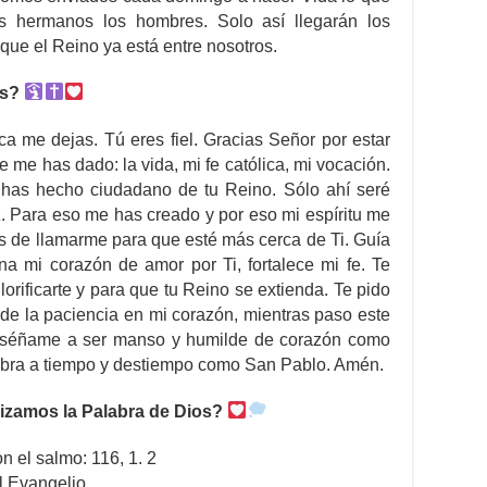
s hermanos los hombres. Solo así llegarán los
 que el Reino ya está entre nosotros.
os?
a me dejas. Tú eres fiel. Gracias Señor por estar
 me has dado: la vida, mi fe católica, mi vocación.
 has hecho ciudadano de tu Reino. Sólo ahí seré
iz. Para eso me has creado y por eso mi espíritu me
s de llamarme para que esté más cerca de Ti. Guía
a mi corazón de amor por Ti, fortalece mi fe. Te
orificarte y para que tu Reino se extienda. Te pido
de la paciencia en mi corazón, mientras paso este
Enséñame a ser manso y humilde de corazón como
labra a tiempo y destiempo como San Pablo. Amén.
izamos la Palabra de Dios?
on el salmo: 116, 1. 2
l Evangelio