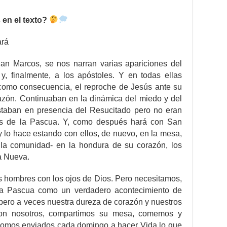
 en el texto?
ará
an Marcos, se nos narran varias apariciones del
y, finalmente, a los apóstoles. Y en todas ellas
, como consecuencia, el reproche de Jesús ante su
razón. Continuaban en la dinámica del miedo y del
staban en presencia del Resucitado pero no eran
os de la Pascua. Y, como después hará con San
y lo hace estando con ellos, de nuevo, en la mesa,
y la comunidad- en la hondura de su corazón, los
a Nueva.
os hombres con los ojos de Dios. Pero necesitamos,
 la Pascua como un verdadero acontecimiento de
pero a veces nuestra dureza de corazón y nuestros
con nosotros, compartimos su mesa, comemos y
omos enviados cada domingo a hacer Vida lo que