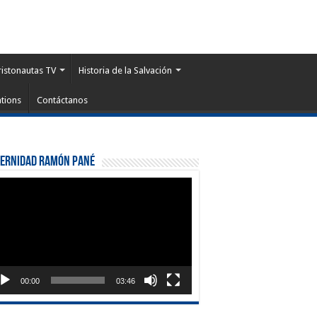
ristonautas TV
Historia de la Salvación
tions
Contáctanos
ternidad Ramón Pané
roductor
eo
00:00
03:46