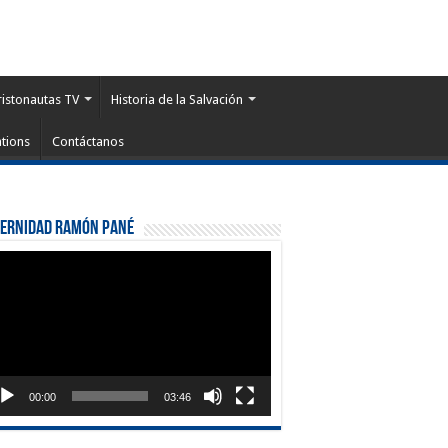
ristonautas TV
Historia de la Salvación
tions
Contáctanos
ternidad Ramón Pané
roductor
eo
00:00
03:46