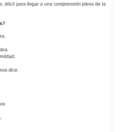
, dócil para llegar a una comprensión plena de la
os?
ra,
abra
umildad;
nos dice.
mos
.