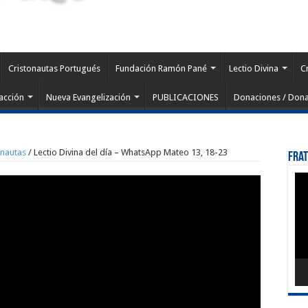
Cristonautas Portugués
Fundación Ramón Pané
Lectio Divina
C
acción
Nueva Evangelización
PUBLICACIONES
Donaciones / Dona
onautas
/
Lectio Divina del día – WhatsApp Mateo 13, 18-23
Fra
Rep
de
víd