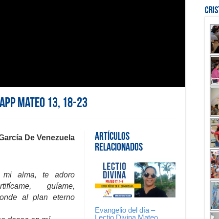
Cri
sApp Mateo 13, 18-23
Artículos
 García De Venezuela
Relacionados
e mi alma, te adoro
tifícame, guíame,
onde al plan eterno
Evangelio del día –
Lectio Divina Mateo