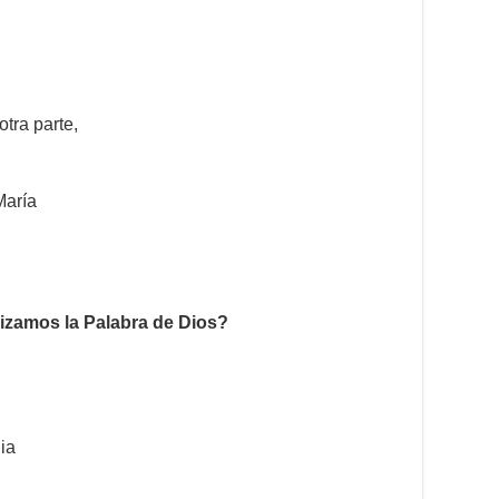
tra parte,
María
izamos la Palabra de Dios?
dia