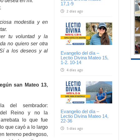
no desea en mí.
17,1-9
.
2 días ago
ciosa modestia y en
tar.
er tu voluntad y la
da no quiero ser otra
Sí a los deseos y al
Evangelio del día –
Lectio Divina Mateo 15,
1-2. 10-14
4 días ago
según san Mateo 13,
la del sembrador:
Evangelio del día –
del Reino y no la
Lectio Divina Mateo 14,
 arrebata lo que fue
22-36
lo que cayó a lo largo
5 días ago
en terreno pedregoso,